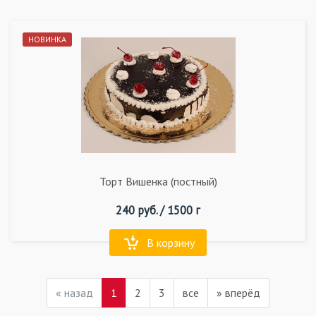
НОВИНКА
Торт Вишенка (постный)
240
руб. /
1500 г
В корзину
«
назад
1
2
3
все
»
вперёд