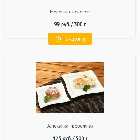
Меренги с кокосом
99
руб. /
300 г
В корзину
Запеканка творожная
125
руб. /
500 г