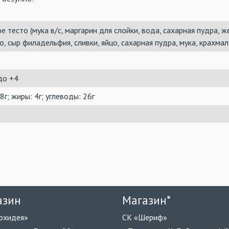
е тесто (мука в/с, маргарин для слойки, вода, сахарная пудра, же
о, сыр филадельфия, сливки, яйцо, сахарная пудра, мука, крахмал,
до +4
8г; жиры: 4г; углеводы: 26г
азин
Магазин*
рхидея»
СК «Шериф»