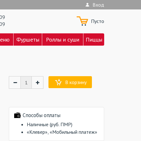
Вход
709
Пусто
709
меню
Фуршеты
Роллы и суши
Пиццы
−
+
В корзину
Способы оплаты
Наличные (руб. ПМР)
«Клевер», «Мобильный платеж»