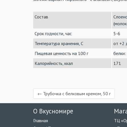
Состав
Слоено
(молок
Срок годности, час
5-6
Температура хранения, C
от +2 
Пищевая ценность на 100 г
белки: 
Калорийность, ккал
171
← Трубочка с белковым кремом, 50 г
О Вкусномире
Маг
Главная
ТЦ «О