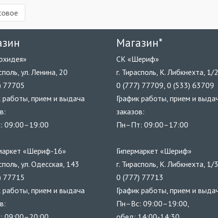
совое
азин
Магазин*
рхидея»
СК «Шериф»
асполь, ул. Ленина, 20
г. Тирасполь, К. Либкнехта, 1/
) 77705
0 (777) 77709, 0 (533) 63709
 работы, прием и выдача
График работы, прием и выда
в:
заказов:
: 09:00–19:00
Пн–Пт: 09:00–17:00
маркет «Шериф-16»
Гипермаркет «Шериф»
асполь, ул. Одесская, 143
г. Тирасполь, К. Либкнехта, 1/
) 77715
0 (777) 77713
 работы, прием и выдача
График работы, прием и выдач
в:
Пн–Вс: 09:00–19:00,
: 09:00–20:00
обед: 14:00-14:30