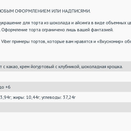
т С ЛЮБЫМ ОФОРМЛЕНИЕМ ИЛИ НАДПИСЯМИ.
крашение для торта из шоколада и айсинга в виде объемных ц
. Оформление торта ограничено лишь вашей фантазией.
а Viber примеры тортов, которые вам нравятся и «Вкусномир» о
т с какао, крем йогуртовый с клубникой, шоколадная крошка.
до +6
 3,94г; жиры: 10,44г; углеводы: 37,24г