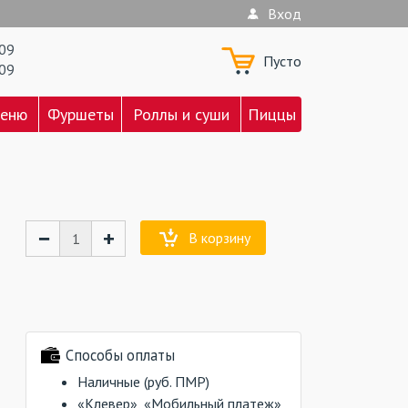
Вход
709
Пусто
709
меню
Фуршеты
Роллы и суши
Пиццы
−
+
В корзину
Способы оплаты
Наличные (руб. ПМР)
«Клевер», «Мобильный платеж»