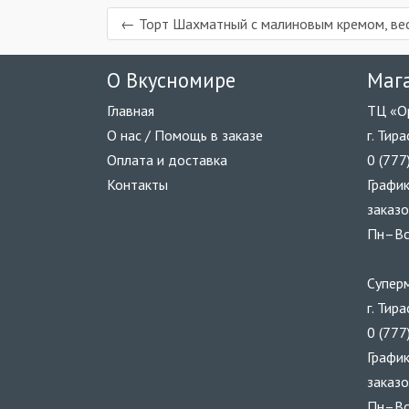
← Торт Шахматный с малиновым кремом, ве
О Вкусномире
Маг
Главная
ТЦ «О
О нас / Помощь в заказе
г. Тир
Оплата и доставка
0 (777
Контакты
График
заказо
Пн–Вс
Супер
г. Тир
0 (777
График
заказо
Пн–Вс