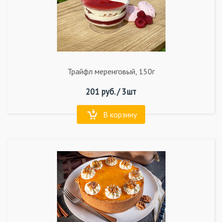
Трайфл меренговый, 150г
201
руб. /
3шт
В корзину