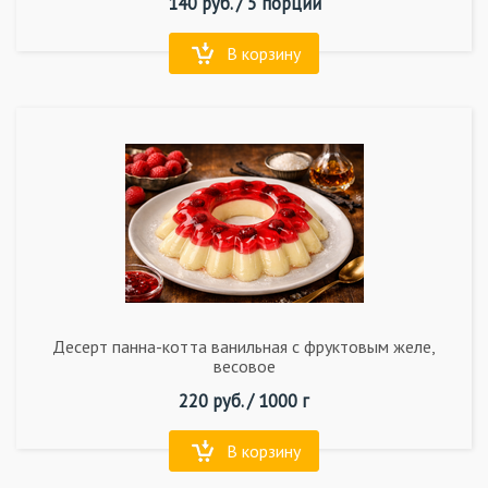
140
руб. /
5 порций
В корзину
Десерт панна-котта ванильная с фруктовым желе,
весовое
220
руб. /
1000 г
В корзину